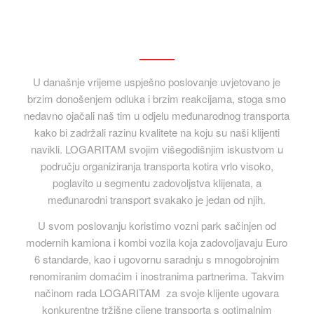
U današnje vrijeme uspješno poslovanje uvjetovano je
brzim donošenjem odluka i brzim reakcijama, stoga smo
nedavno ojačali naš tim u odjelu međunarodnog transporta
kako bi zadržali razinu kvalitete na koju su naši klijenti
navikli. LOGARITAM svojim višegodišnjim iskustvom u
području organiziranja transporta kotira vrlo visoko,
poglavito u segmentu zadovoljstva klijenata, a
međunarodni transport svakako je jedan od njih.
U svom poslovanju koristimo vozni park sačinjen od
modernih kamiona i kombi vozila koja zadovoljavaju Euro
6 standarde, kao i ugovornu saradnju s mnogobrojnim
renomiranim domaćim i inostranima partnerima. Takvim
načinom rada LOGARITAM za svoje klijente ugovara
konkurentne tržišne cijene transporta s optimalnim